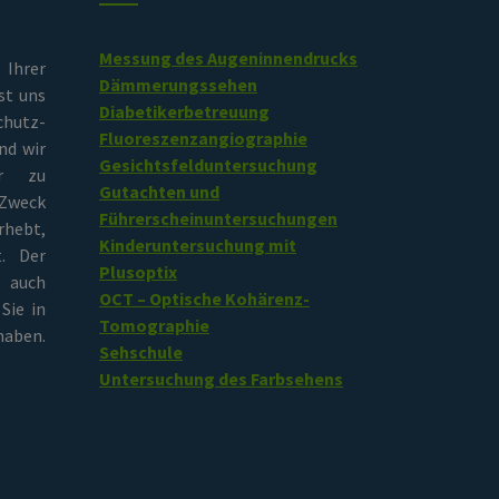
Messung des Augeninnendrucks
rer
Dämmerungssehen
st uns
Diabetikerbetreuung
chutz-
Fluoreszenzangiographie
nd wir
Gesichtsfelduntersuchung
er zu
Gutachten und
Zweck
Führerscheinuntersuchungen
hebt,
Kinderuntersuchung mit
t. Der
Plusoptix
 auch
OCT – Optische Kohärenz-
Sie in
Tomographie
aben.
Sehschule
Untersuchung des Farbsehens