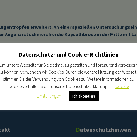
 Augentropfen erweitert. An einer speziellen Untersuchungse
er Augenarzt schmerzfrei die Kapselfibrose in der Mitte mit La
sel mit dem Nachstar ein Loch, durch das der Patient wieder
Datenschutz- und Cookie-Richtlinien
olt werden. Die Behandlung dauert in aller Regel nicht länger
Um unsere Webseite für Sie optimal zu gestalten und fortlaufend verbesser
zu können, verwenden wir Cookies. Durch die weitere Nutzung der Webseit
stimmen Sie der Verwendung von Cookies zu. Weitere Informationen zu
Cookies erhalten Sie in unserer Datenschutzerklärung.
Cookie
Einstellungen
Ich akzeptiere
takt
Datenschutzhinweis