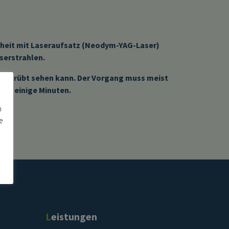
inheit mit Laseraufsatz (Neodym-YAG-Laser)
serstrahlen.
 ungetrübt sehen kann. Der Vorgang muss meist
 als einige Minuten.
n
e
Leistungen