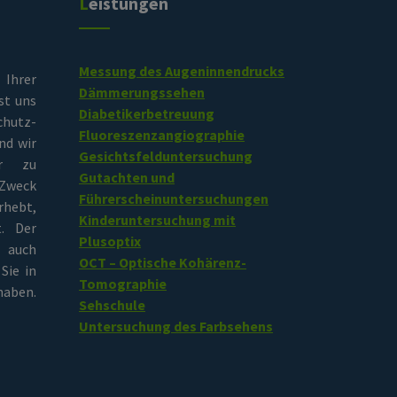
Leistungen
Messung des Augeninnendrucks
rer
Dämmerungssehen
st uns
Diabetikerbetreuung
chutz-
Fluoreszenzangiographie
nd wir
Gesichtsfelduntersuchung
er zu
Gutachten und
Zweck
Führerscheinuntersuchungen
hebt,
Kinderuntersuchung mit
t. Der
Plusoptix
 auch
OCT – Optische Kohärenz-
Sie in
Tomographie
aben.
Sehschule
Untersuchung des Farbsehens