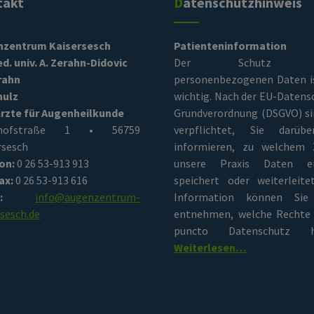
takt
Datenschutzhinweis
nzentrum Kaisersesch
Patienteninformation
ed. univ. A. Zerahn-Didovic
Der Schutz Ih
rahn
personenbezogenen Daten i
hulz
wichtig. Nach der EU-Datens
rzte für Augenheilkunde
Grundverordnung (DSGVO) si
nhofstraße 1 • 56759
verpflichtet, Sie darüb
rsesch
informieren, zu welchem 
on:
0 26 53-913 913
unsere Praxis Daten er
ax:
0 26 53-913 616
speichert oder weiterleite
:
info@augenzentrum-
Information können Sie
rsesch.de
entnehmen, welche Rechte 
puncto Datenschutz h
Weiterlesen…