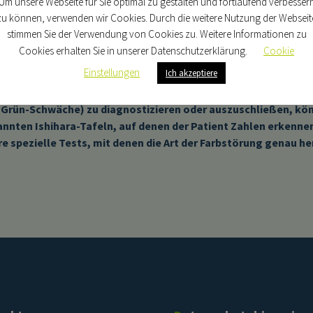
Um unsere Webseite für Sie optimal zu gestalten und fortlaufend verbesser
zu können, verwenden wir Cookies. Durch die weitere Nutzung der Webseit
stimmen Sie der Verwendung von Cookies zu. Weitere Informationen zu
Cookies erhalten Sie in unserer Datenschutzerklärung.
Cookie
Einstellungen
Ich akzeptiere
-Grün-Schwäche) zu diagnostizieren oder auszuschließen, kön
annten Ishihara-Tafeln, auf denen der Patient Zahlen erkennen
ere spezielle Tests, mit denen die Art der Farbstörung genau 