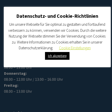
Datenschutz- und Cookie-Richtlinien
Unsere Sprechzeiten:
Um unsere Webseite für Sie optimal zu gestalten und fortlaufend
verbessern zu können, verwenden wir Cookies. Durch die weitere
Nutzung der Webseite stimmen Sie der Verwendung von Cookies
Montag:
zu. Weitere Informationen zu Cookies erhalten Sie in unserer
08.00 – 13.00 Uhr
Datenschutzerklärung.
Cookie Einstellungen
Dienstag:
08.00 – 12.00 Uhr / 13.00 – 16.00 Uhr
Ich akzeptiere
Mittwoch:
08.00 – 13.00 Uhr
Donnerstag:
08.00 – 12.00 Uhr / 13.00 – 16.00 Uhr
Freitag:
08.00 – 13.00 Uhr