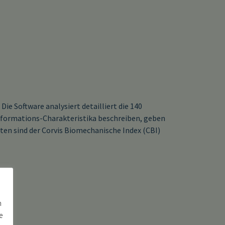
ie Software analysiert detailliert die 140
eformations-Charakteristika beschreiben, geben
ten sind der Corvis Biomechanische Index (CBI)
n
e