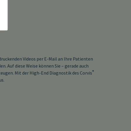
ruckenden Videos per E-Mail an Ihre Patienten
en. Auf diese Weise können Sie – gerade auch
®
ugen. Mit der High-End Diagnostik des Corvis
us.