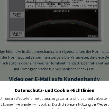
ige Einblicke in die biomechanischen Eigenschaften der Hornhaut. D
n der Hornhaut aufgenommen werden. Die Parameter, die diese D
nisch stabile oder eine weiche Hornhaut handelt. Ebenfalls enthal
und Tomographische Biomechanische Index (TBI).
Video per E-Mail aufs Kundenhandy
Datenschutz- und Cookie-Richtlinien
Um unsere Webseite für Sie optimal zu gestalten und fortlaufend verbesser
zu können, verwenden wir Cookies. Durch die weitere Nutzung der Webseit