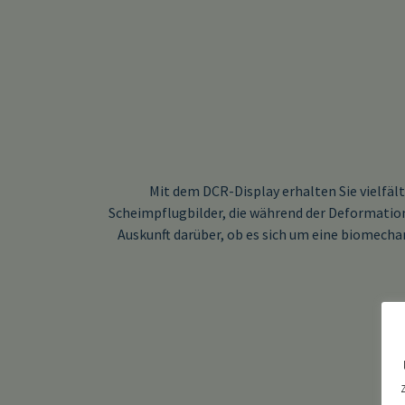
Mit dem DCR-Display erhalten Sie vielfält
Scheimpflugbilder, die während der Deformatio
Auskunft darüber, ob es sich um eine biomecha