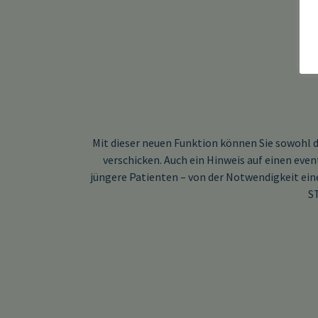
Mit dieser neuen Funktion können Sie sowohl 
verschicken. Auch ein Hinweis auf einen eve
jüngere Patienten – von der Notwendigkeit ei
ST