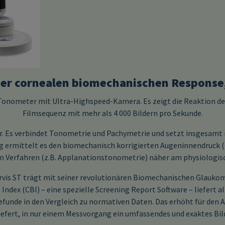
 der cornealen biomechanischen Response
onometer mit Ultra-Highspeed-Kamera. Es zeigt die Reaktion der
Filmsequenz mit mehr als 4 000 Bildern pro Sekunde.
er. Es verbindet Tonometrie und Pachymetrie und setzt insgesamt 
ermittelt es den biomechanisch korrigierten Augeninnendruck (b
n Verfahren (z.B. Applanationstonometrie) näher am physiologisc
is ST trägt mit seiner revolutionären Biomechanischen Glaukom 
Index (CBI) – eine spezielle Screening Report Software – liefert
efunde in den Vergleich zu normativen Daten. Das erhöht für den 
iefert, in nur einem Messvorgang ein umfassendes und exaktes Bil