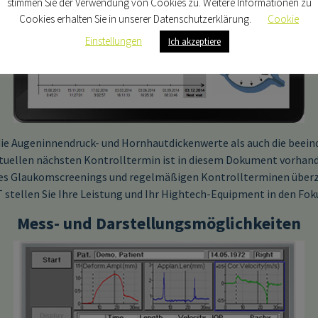
stimmen Sie der Verwendung von Cookies zu. Weitere Informationen zu
Cookies erhalten Sie in unserer Datenschutzerklärung.
Cookie
Einstellungen
Ich akzeptiere
die Augeninnendruck- und Hornhautdickenwerte als auch die beeind
ntuellen nächsten Kontrolltermin ist in diesem Dokument vorhand
nes Glaukomscreenings und regelmäßigen Kontrollterminen überze
 stellen Sie Ihre Leistung und Ihr Hightech-Equipment in den Fok
Mess- und Darstellungsmöglichkeiten