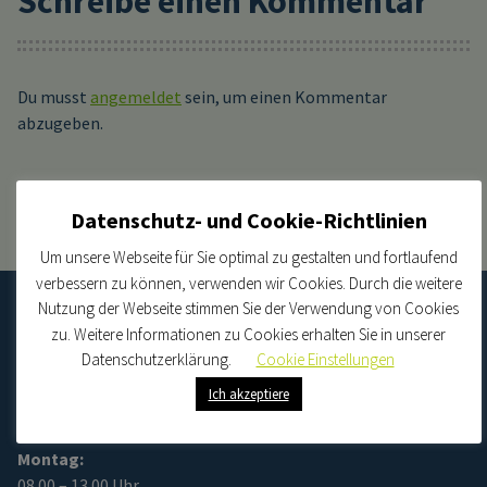
Schreibe einen Kommentar
Du musst
angemeldet
sein, um einen Kommentar
abzugeben.
Datenschutz- und Cookie-Richtlinien
Um unsere Webseite für Sie optimal zu gestalten und fortlaufend
verbessern zu können, verwenden wir Cookies. Durch die weitere
Nutzung der Webseite stimmen Sie der Verwendung von Cookies
zu. Weitere Informationen zu Cookies erhalten Sie in unserer
Datenschutzerklärung.
Cookie Einstellungen
Unsere Sprechzeiten:
Ich akzeptiere
Montag:
08.00 – 13.00 Uhr